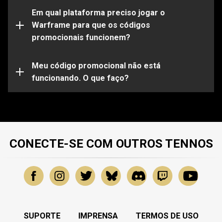
Observe que certos códigos funcionarão apenas em
determinadas plataformas. Certifique-se de entrar em
Em qual plataforma preciso jogar o
sua conta do Warframe vinculada à plataforma de sua
Warframe para que os códigos
escolha.
promocionais funcionem?
Seu código promocional pode já estar expirado ou já
ter sido utilizado. Para obter mais assistência sobre
problemas específicos, envie uma solicitação para
Meu código promocional não está
nossa
funcionando. O que faço?
Equipe de Suporte
.
CONECTE-SE COM OUTROS TENNOS
SUPORTE
IMPRENSA
TERMOS DE USO