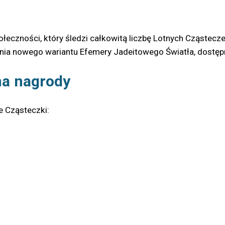
połeczności, który śledzi całkowitą liczbę Lotnych Cząstec
nia nowego wariantu Efemery Jadeitowego Światła, dostępn
na nagrody
e Cząsteczki: