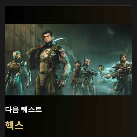
다음 퀘스트
헥스