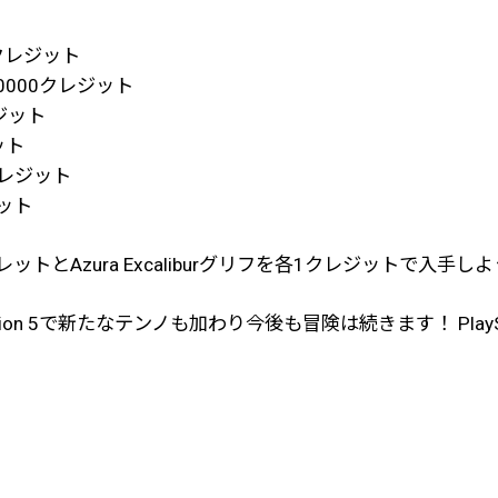
0クレジット
と10000クレジット
レジット
ット
0クレジット
ジット
とAzura Excaliburグリフを各1クレジットで入手し
yStation 5で新たなテンノも加わり今後も冒険は続きます！ Pl