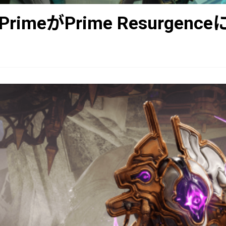
t PrimeがPrime Resurgen