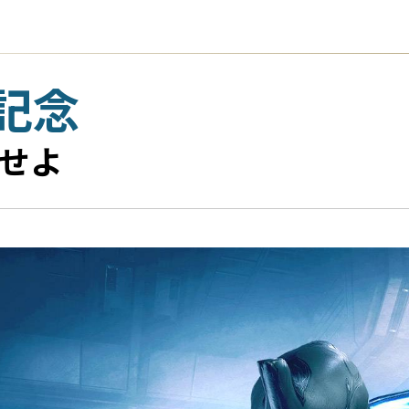
年記念
トせよ