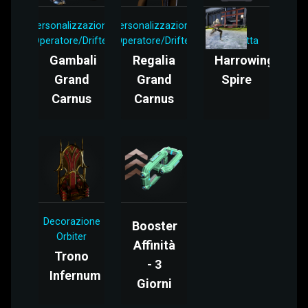
Personalizzazione
Personalizzazione
Mod
Operatore/Drifter
Operatore/Drifter
Baionetta
Gambali
Regalia
Harrowing
Grand
Grand
Spire
Carnus
Carnus
Decorazione
Booster
Orbiter
Affinità
Trono
- 3
Infernum
Giorni