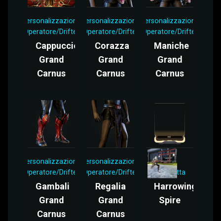
Personalizzazione
Personalizzazione
Personalizzazione
Operatore/Drifter
Operatore/Drifter
Operatore/Drifter
Cappuccio
Corazza
Maniche
Grand
Grand
Grand
Carnus
Carnus
Carnus
Personalizzazione
Personalizzazione
Mod
Operatore/Drifter
Operatore/Drifter
Baionetta
Gambali
Regalia
Harrowing
Grand
Grand
Spire
Carnus
Carnus