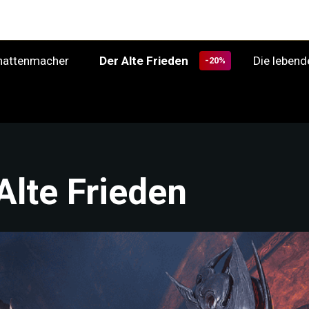
Der Alte Frieden
Die leben
chattenmacher
-20%
Alte Frieden