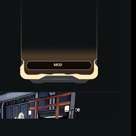
Bajonett Mod
Qualvolle Spitze