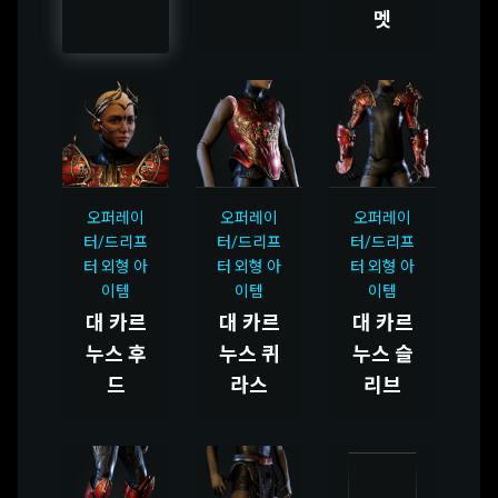
멧
오퍼레이
오퍼레이
오퍼레이
터/드리프
터/드리프
터/드리프
터 외형 아
터 외형 아
터 외형 아
이템
이템
이템
대 카르
대 카르
대 카르
누스 후
누스 퀴
누스 슬
드
라스
리브