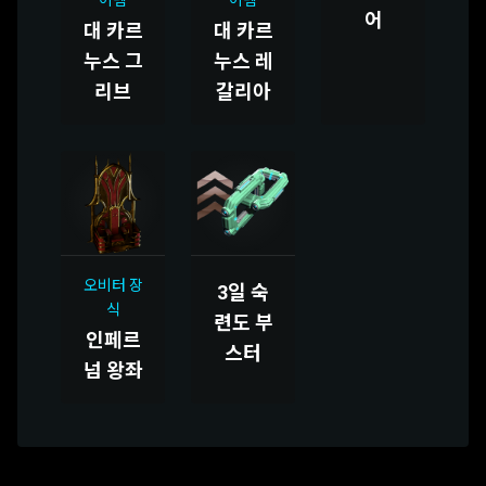
이템
이템
어
대 카르
대 카르
누스 그
누스 레
리브
갈리아
오비터 장
3일 숙
식
련도 부
인페르
스터
넘 왕좌