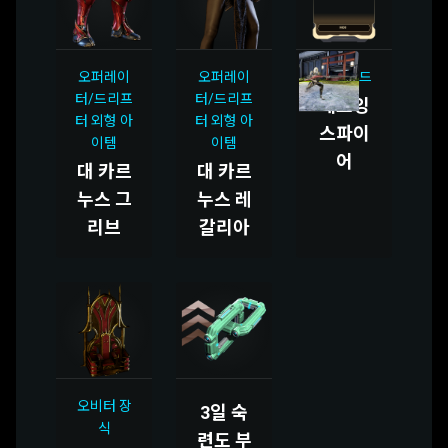
오퍼레이
오퍼레이
총검 모드
터/드리프
터/드리프
해로잉
터 외형 아
터 외형 아
스파이
이템
이템
어
대 카르
대 카르
누스 그
누스 레
리브
갈리아
오비터 장
3일 숙
식
련도 부