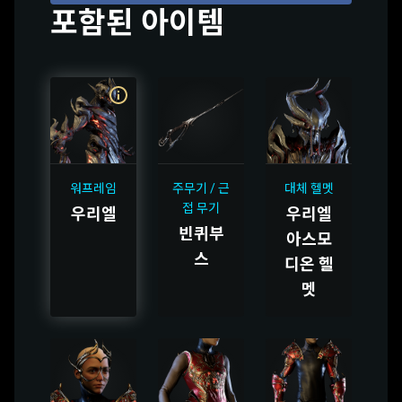
포함된 아이템
워프레임
주무기 / 근
대체 헬멧
접 무기
우리엘
우리엘
빈퀴부
아스모
스
디온 헬
멧