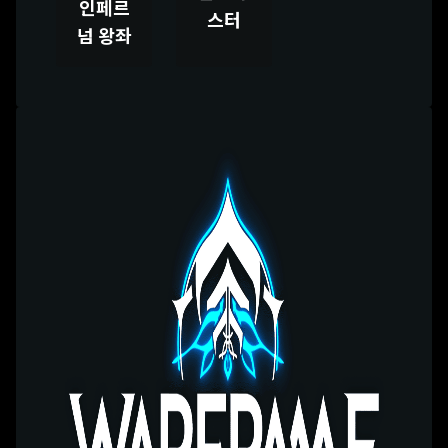
인페르
스터
넘 왕좌