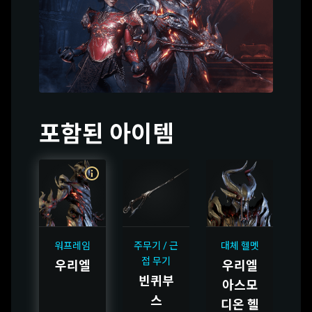
포함된 아이템
워프레임
주무기 / 근
대체 헬멧
접 무기
우리엘
우리엘
빈퀴부
아스모
스
디온 헬