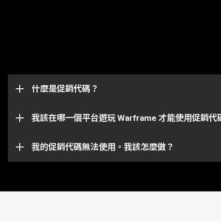
促銷代碼是解鎖遊戲內物品（如浮印，加成或武器）的
代碼最初發送到的帳戶上。
什麼是促銷代碼？
此促銷代碼頁面將成功兌換並發送物品到與你 Warfra
請注意某些代碼僅適用於某些平台上。請確保你登入到跟你所
我該在哪一個平台遊玩 Warframe 才能使用促銷代
你的促銷代碼有可能已經過期或是被兌換過了。如需在
我的促銷代碼無法使用。我該怎麼做？