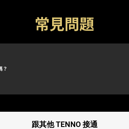
常見問題
特殊代碼。請留意代碼一般有一個過期日期，一旦過期後便
me 帳戶已連結的任何一個平台上。
選平台已連結的 Warframe 帳戶。
碼？
特定問題上進一步的協助，請向我們的
客戶服務團隊
提交問
跟其他 TENNO 接通