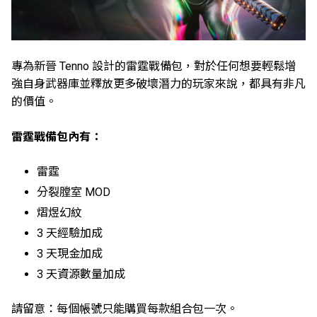
專為新晉 Tenno 設計的雷霆戰備包，對於任何想要輕鬆增
強自身武器庫並釋放更多破壞潛力的玩家來說，都具有非凡
的價值。
雷霆戰備包內有：
雷霆
分裂膛室 MOD
熠煜幻紋
3 天經驗加成
3 天現金加成
3 天資源數量加成
請留意：每個帳號只能購買每款組合包一次。