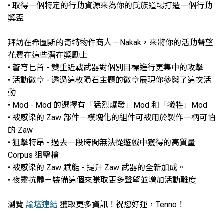
• 取得一個特定的行動資源來為你的氏族道場打造一個行動
獎盃
拜訪在希圖斯的奇特物件商人－Nakak，來將你的活動聲望
花費在這些潛在奬勵上
• 蒼穹匕首 - 雙重近戰武器對個別目標進行更集中的攻擊
• 活動徽章 - 透過這枚隕石主題的徽章展現你參與了這次活
動
• Mod - Mod 的選擇有「猛烈爆發」Mod 和「犧牲」Mod
• 被感染的 Zaw 部件－模塊化的組件可被用於製作一柄可怕
的 Zaw
• 狙擊特昂 - 過去一段時間無法從遊戲中獲得的高質量
Corpus 狙擊槍
• 被感染的 Zaw 賦能 - 提升 Zaw 武器的全新加成。
• 夜靈抗體－裝備這個來賺取更多聲望並增加活動難度
瀏覽
論壇連結
獲取更多資訊！祝您好運，Tenno！