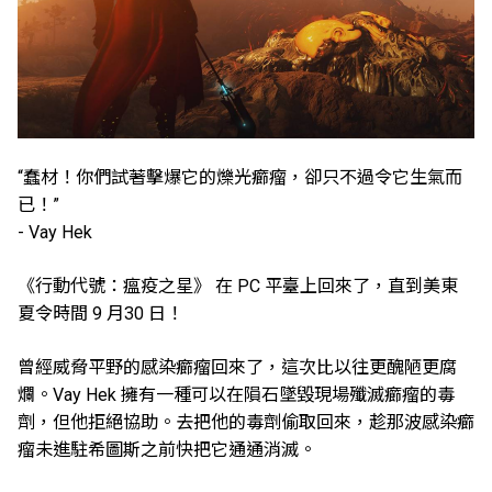
“蠢材！你們試著擊爆它的爍光癤瘤，卻只不過令它生氣而
已！”
- Vay Hek
《行動代號：瘟疫之星》 在 PC 平臺上回來了，直到美東
夏令時間 9 月30 日！
曾經威脅平野的感染癤瘤回來了，這次比以往更醜陋更腐
爛。Vay Hek 擁有一種可以在隕石墜毀現場殲滅癤瘤的毒
劑，但他拒絕協助。去把他的毒劑偷取回來，趁那波感染癤
瘤未進駐希圖斯之前快把它通通消滅。