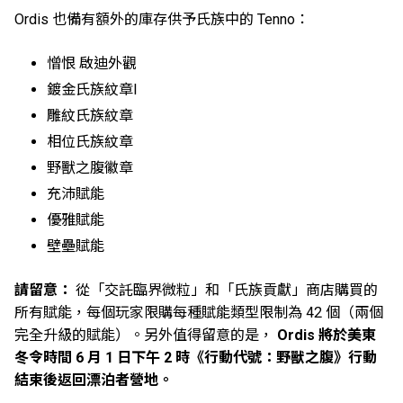
Ordis 也備有額外的庫存供予氏族中的 Tenno：
憎恨 啟迪外觀
鍍金氏族紋章l
雕紋氏族紋章
相位氏族紋章
野獸之腹徽章
充沛賦能
優雅賦能
壁壘賦能
請留意：
從「交託臨界微粒」和「氏族貢獻」商店購買的
所有賦能，每個玩家限購每種賦能類型限制為 42 個（兩個
完全升級的賦能）。另外值得留意的是，
Ordis 將於美東
冬令時間 6 月 1 日下午 2 時《行動代號：野獸之腹》行動
結束後返回漂泊者營地。