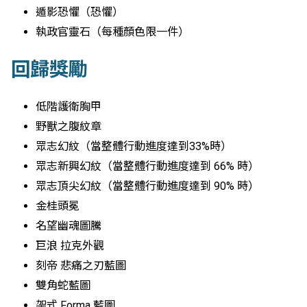
遁影恐懼（恐懼）
執政官靈石（每種顏色限一件）
回歸獎勵
低階護衛胸甲
野獸之腹紋章
眾志幻紋（當整體行動進度達到33%時）
眾志新興幻紋（當整體行動進度達到 66% 時）
眾志頂尖幻紋（當整體行動進度達到 90% 時）
金桂頭冕
名望幽魂圖騰
巨浪 拉克外觀
刻帝 悲痛之刃藍圖
雙角蛇藍圖
架式 Forma 藍圖