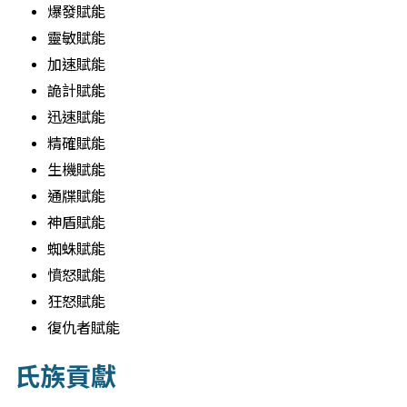
爆發賦能
靈敏賦能
加速賦能
詭計賦能
迅速賦能
精確賦能
生機賦能
通牒賦能
神盾賦能
蜘蛛賦能
憤怒賦能
狂怒賦能
復仇者賦能
氏族貢獻