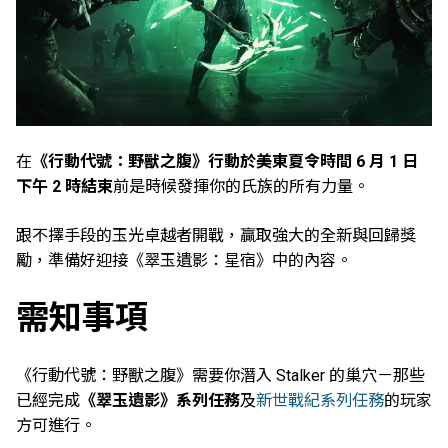
在
《行動代號：野獸之腹》行動於美東夏令時間 6 月 1 日
下午 2 時結束
前是時候發揮你的氏族的所有力量。
跟不擇手段的玉光卓越者開戰，贏取強大的全新與回歸獎
勵，準備好迎接《翠玉遺影：星宿》中的內容。
需知事項
《行動代號：野獸之腹》需要你潛入 Stalker 的巢穴－那些
已經完成
《翠玉遺影》系列任務
及
新世戰紀系列任務
的玩家
方可進行。