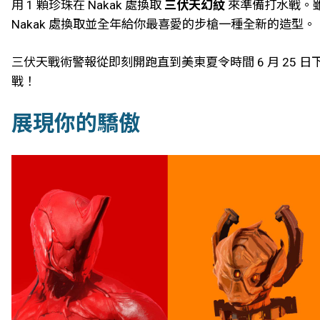
用 1 顆珍珠在 Nakak 處換取
三伏天幻紋
來準備打水戰。
Nakak 處換取並全年給你最喜愛的步槍一種全新的造型。
三伏天戰術警報從即刻開跑直到美東夏令時間 6 月 25 
戰！
展現你的驕傲