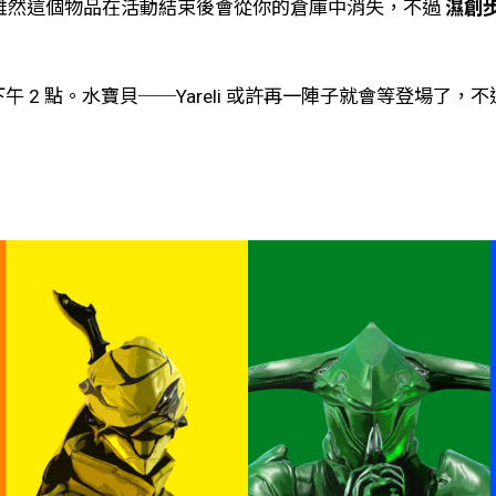
雖然這個物品在活動結束後會從你的倉庫中消失，不過
濕創
日下午 2 點。水寶貝──Yareli 或許再一陣子就會等登