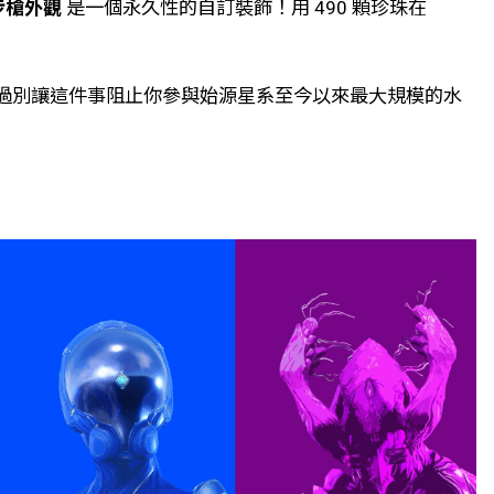
步槍外觀
是一個永久性的自訂裝飾！用 490 顆珍珠在
場了，不過別讓這件事阻止你參與始源星系至今以來最大規模的水