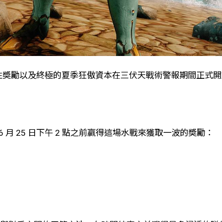
節性奬勵以及終極的夏季狂傲資本在三伏天戰術警報期間正式
月 25 日下午 2 點之前贏得這場水戰來獲取一波的奬勵：