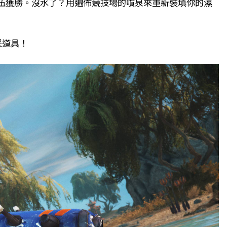
隊伍獲勝。沒水了？用遍佈競技場的噴泉來重新裝填你的濕
采道具！