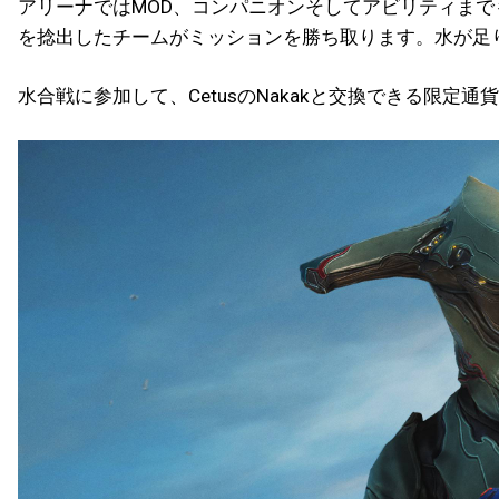
アリーナではMOD、コンパニオンそしてアビリティま
を捻出したチームがミッションを勝ち取ります。水が足りな
水合戦に参加して、CetusのNakakと交換できる限定通