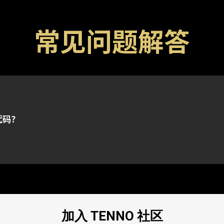
常见问题解答
以及武器的特殊代码。还请注意，代码通常都有有效期限，
frame 账号所关联的任何平台。
登录到与所选平台绑定的 Warframe 账号。
代码？
的进一步协助，请向我们的
客服团队
提交请求。
加入 TENNO 社区