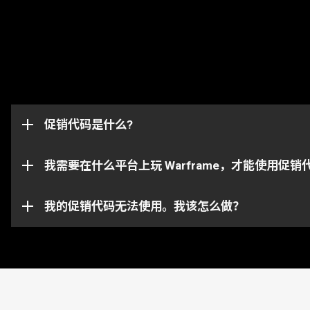
促销代码是用于解锁游戏内物品，比如浮印、加成道具
定，并且仅适用于最初收到代码的账号。
促销代码是什么?
这些促销代码可以成功兑换并且将物品发放到与你的 War
请注意， 特定的代码只能在相对应的平台上使用。请确保你
我需要在什么平台上玩 Warframe，才能使用促销
你的促销代码可能已过期或已被使用。如需对具体问题
我的促销代码无法使用。我该怎么做？