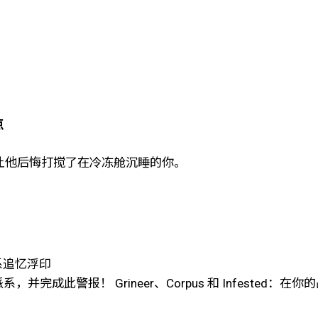
点
他，让他后悔打搅了在冷冻舱沉睡的你。
派系追忆浮印
完成此警报！ Grineer、Corpus 和 Infested