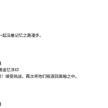
一起沿着记忆之路漫步。
点
兽追忆浮印
警报！接受挑战，再次将他们驱逐回黑暗之中。
点