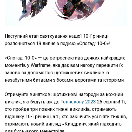
Наступний етап святкування нашої 10-ї річниці
розпочнеться 19 липня з подією «Спогад: 10-0»!
«Спогад: 10-0» — це ретроспектива деяких найкращих
моментів у Warframe, яка дає вам нагоду пережити їх
заново за допомогою щотижневих викликів із
незабутніми битвами з босами, ворогами та історіями.
Отримуйте виняткові щотижневі нагороди за кожний
виклик, які будуть аж до
Теннокону 2023
26 серпня! Ті,
хто пройде три повних тижні викликів, отримають
відзнаку 10-ї річниці, а ті, хто закінчить усі п’ять тижнів,
отримають новий вигляд «Киндрин», який підходить
для будь-якого мечестріла.