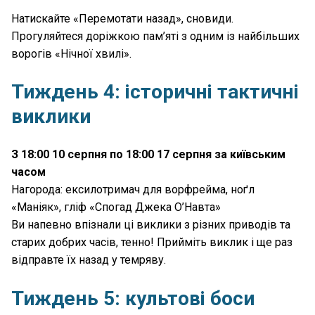
Натискайте «Перемотати назад», сновиди.
Прогуляйтеся доріжкою пам’яті з одним із найбільших
ворогів «Нічної хвилі».
Тиждень 4: історичні тактичні
виклики
З 18:00 10 серпня по 18:00 17 серпня за київським
часом
Нагорода: ексилотримач для ворфрейма, ноґл
«Маніяк», гліф «Спогад Джека О’Навта»
Ви напевно впізнали ці виклики з різних приводів та
старих добрих часів, тенно! Прийміть виклик і ще раз
відправте їх назад у темряву.
Тиждень 5: культові боси