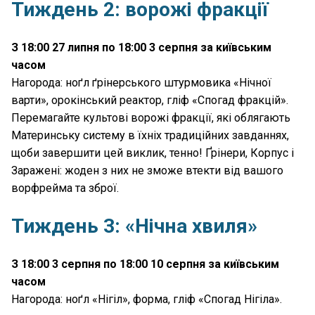
Тиждень 2: ворожі фракції
З 18:00 27 липня по 18:00 3 серпня за київським
часом
Нагорода: ноґл ґрінерського штурмовика «Нічної
варти», орокінський реактор, гліф «Спогад фракцій».
Перемагайте культові ворожі фракції, які облягають
Материнську систему в їхніх традиційних завданнях,
щоби завершити цей виклик, тенно! Ґрінери, Корпус і
Заражені: жоден з них не зможе втекти від вашого
ворфрейма та зброї.
Тиждень 3: «Нічна хвиля»
З 18:00 3 серпня по 18:00 10 серпня за київським
часом
Нагорода: ноґл «Нігіл», форма, гліф «Спогад Нігіла».