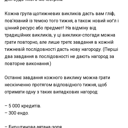
Кожна група щотижневих викликів дасть вам гліф,
пов’язаний із темою того тижня, а також новий ноґл і
цінний ресурс або предмет! На відміну від
традиційних викликів, у ці виклики-спогади можна
грати повторно, але лише третє завдання в кожній
тижневій послідовності дасть нову нагороду. (Перші
два завдання в послідовності не дають нагород за
повторне виконання.)
Останнє завдання кожного виклику можна грати
нескінченно протягом відповідного тижня, щоб
отримати одну з таких випадкових нагород:
– 5 000 кредитів.
– 300 ендо.
– Бурштинова аятана-зоря.