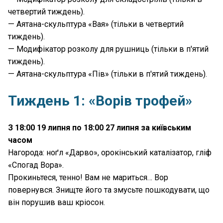
четвертий тиждень).
— Аятана-скульптура «Вая» (тільки в четвертий
тиждень).
— Модифікатор розколу для рушниць (тільки в п'ятий
тиждень).
— Аятана-скульптура «Пів» (тільки в п'ятий тиждень).
Тиждень 1: «Ворів трофей»
З 18:00 19 липня по 18:00 27 липня за київським
часом
Нагорода: ноґл «Дарво», орокінський каталізатор, гліф
«Спогад Вора».
Прокиньтеся, тенно! Вам не мариться… Вор
повернувся. Знищте його та змусьте пошкодувати, що
він порушив ваш кріосон.