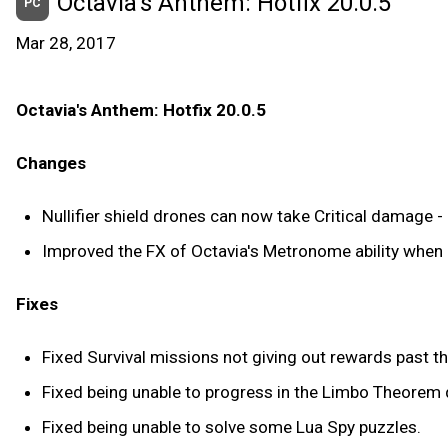
Octavia's Anthem: Hotfix 20.0.5
PC
Mar 28, 2017
Octavia's Anthem: Hotfix 20.0.5
Changes
Nullifier shield drones can now take Critical damage - 
Improved the FX of Octavia's Metronome ability when 
Fixes
Fixed Survival missions not giving out rewards past t
Fixed being unable to progress in the Limbo Theorem 
Fixed being unable to solve some Lua Spy puzzles.