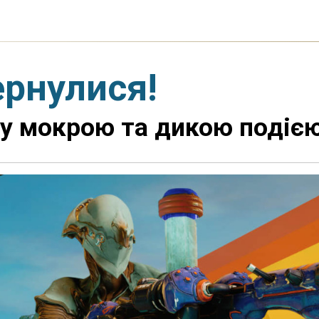
ернулися!
ку мокрою та дикою подіє