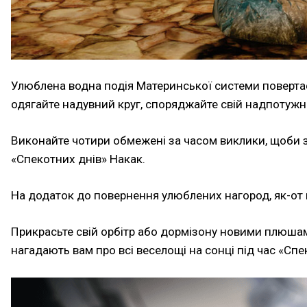
Улюблена водна подія Материнської системи повертає
одягайте надувний круг, споряджайте свій надпотужни
Виконайте чотири обмежені за часом виклики, щоби з
«Спекотних днів» Накак.
На додаток до повернення улюблених нагород, як-от 
Прикрасьте свій орбітр або дормізону новими плюшами
нагадають вам про всі веселощі на сонці під час «Спе