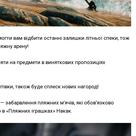
огти вам відбити останні залишки літньої спеки, тож
ляжну арену!
няти на предмети в виняткових пропозиціях
тівки, також буде сплеск нових нагород!
 — забарвлення пляжних м’ячів, які обов’язково
о в «Пляжних іграшках» Накак.