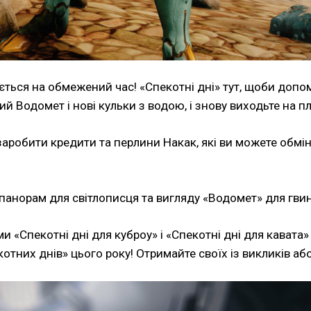
ться на обмежений час! «Спекотні дні» тут, щоби допом
й Водомет і нові кульки з водою, і знову виходьте на п
аробити кредити та перлини Накак, які ви можете обмі
панорам для світлописця та вигляду «Водомет» для гвин
 «Спекотні дні для куброу» і «Спекотні дні для кавата»
котних днів» цього року! Отримайте своїх із викликів аб