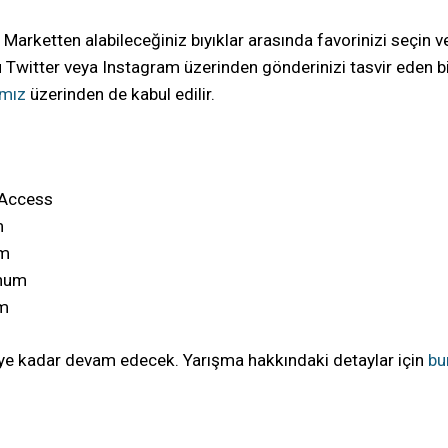
 Marketten alabileceğiniz bıyıklar arasında favorinizi seçin 
u Twitter veya Instagram üzerinden gönderinizi tasvir eden bi
ımız
üzerinden de kabul edilir.
e Access
m
um
inum
um
'ye kadar devam edecek. Yarışma hakkındaki detaylar için
bu