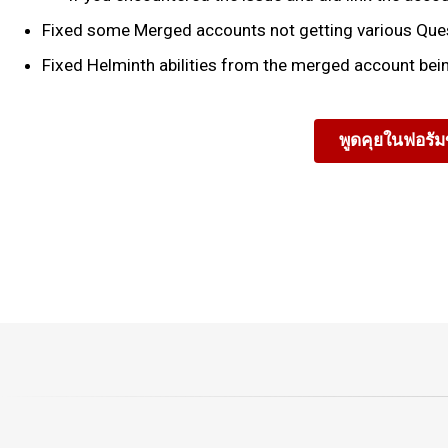
Fixed some Merged accounts not getting various Quest 
Fixed Helminth abilities from the merged account bei
พูดคุยในฟอรั