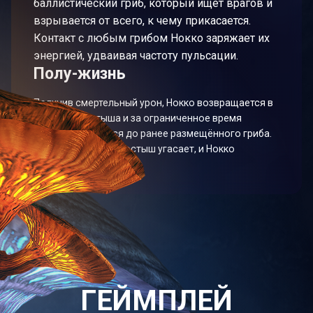
баллистический гриб, который ищет врагов и
взрывается от всего, к чему прикасается.
Контакт с любым грибом Нокко заряжает их
энергией, удваивая частоту пульсации.
Полу-жизнь
Получив смертельный урон, Нокко возвращается в
форму Заростыша и за ограниченное время
должен добраться до ранее размещённого гриба.
Если не успеть, Заростыш угасает, и Нокко
придётся оживлять.
ГЕЙМПЛЕЙ