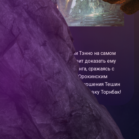
Наставник
Тешин не уверен, живы ли Тэнно на самом
деле, поэтому вам предстоит доказать ему
это. Изучите основы моддинга, сражаясь с
Корпусом за контроль над Орокинским
сегментом модов. После завершения Тешин
также подарит вам новую винтовку Торнбак!