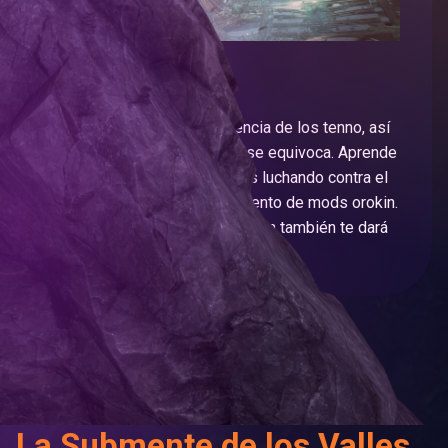
El Maestro
Teshin duda de la supervivencia de los tenno, así
que debes demostrarle que se equivoca. Aprende
los fundamentos de los mods luchando contra el
Corpus para obtener el segmento de mods orokin.
¡Una vez que lo consigas, Teshin también te dará
el nuevo rifle Thornbak!
La Submente de los Valles