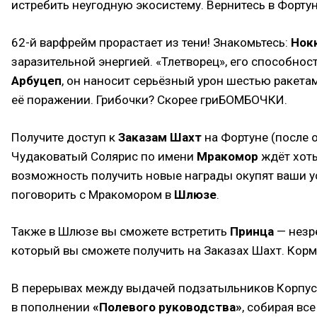
истребить неугодную экосистему. Вернитесь в Форту
62-й варфрейм прорастает из тени! Знакомьтесь:
Нок
заразительной энергией. «Тлетворец», его способно
Арбуцеп
, он наносит серьёзный урон шестью ракет
её поражении. Грибочки? Скорее гриБОМБОЧКИ.
Получите доступ к
Заказам Шахт
на Фортуне (после 
Чудаковатый Солярис по имени
Мракомор
ждёт хоть
возможность получить новые награды окупят ваши ус
поговорить с Мракомором в
Шлюзе
.
Также в Шлюзе вы сможете встретить
Принца
— незр
который вы сможете получить на Заказах Шахт. Корми
В перерывах между выдачей подзатыльников Корпусу
в пополнении
«Полевого руководства»
, собирая вс