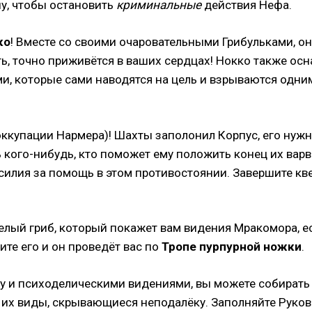
ну, чтобы остановить
криминальные
действия Нефа.
ко
! Вместе со своими очаровательными Грибульками, он
сть, точно приживётся в ваших сердцах! Нокко также 
ами, которые сами наводятся на цель и взрываются од
оккупации Нармера)! Шахты заполонил Корпус, его нужн
 кого-нибудь, кто поможет ему положить конец их варв
илия за помощь в этом противостоянии. Завершите квес
елый гриб, который покажет вам видения Мракомора, е
те его и он проведёт вас по
Тропе пурпурной ножки
.
 и психоделическими видениями, вы можете собирать 
е их виды, скрывающиеся неподалёку. Заполняйте Рук