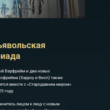
ьявольская
риада
й Варфрейм и два новых
офрейма (Харроу и Висп) также
ятся вместе с «Стародавним миром»
25 году.
книтесь лицом к лицу с новым