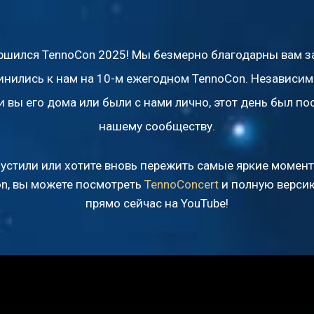
ршился TennoCon 2025! Мы безмерно благодарны вам за
нились к нам на 10-м ежегодном TennoCon. Независимо
и вы его дома или были с нами лично, этот день был по
нашему сообществу.
устили или хотите вновь пережить самые яркие момен
on, вы можете посмотреть
TennoConcert
и полную верс
прямо сейчас на YouTube!