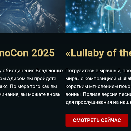
noCon 2025
«Lullaby of t
оху объединения Владеющих
Погрузитесь в мрачный, п
ком Адисом вы пройдёте
мира» с композицией «Lullab
кс. По мере того как вы
коротким мгновением покоя 
минания, вы можете вновь
войны. Полная версия песни 
для прослушивания на наш
СМОТРЕТЬ СЕЙЧАС