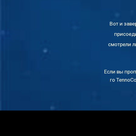
Вот и заве
присоеди
смотрели л
Если вы проп
го TennoC