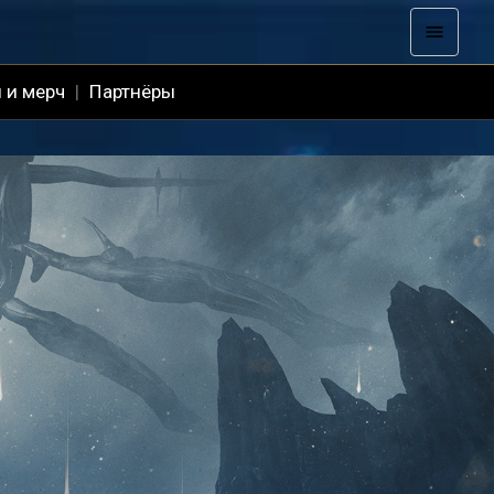
 и мерч
|
Партнёры