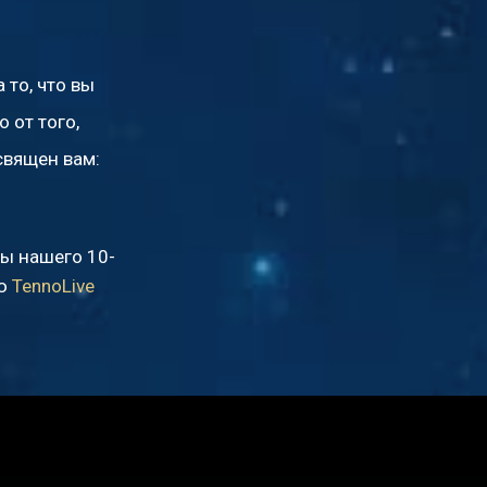
 то, что вы
 от того,
священ вам:
ты нашего 10-
ию
TennoLive