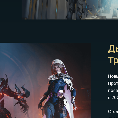
Д
Т
Новы
Прот
появ
в 20
Стол