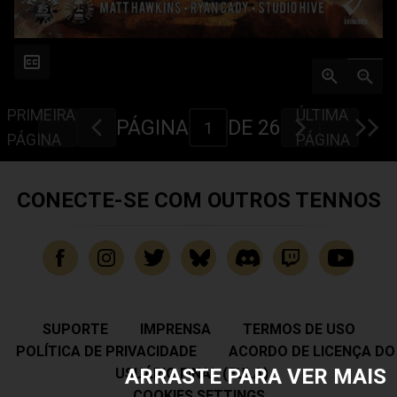
PRIMEIRA
ÚLTIMA
PÁGINA
DE 26
PÁGINA
PÁGINA
CONECTE-SE COM OUTROS TENNOS
SUPORTE
IMPRENSA
TERMOS DE USO
POLÍTICA DE PRIVACIDADE
ACORDO DE LICENÇA DO
ARRASTE PARA VER MAIS
USUÁRIO FINAL (EULA)
COOKIES SETTINGS