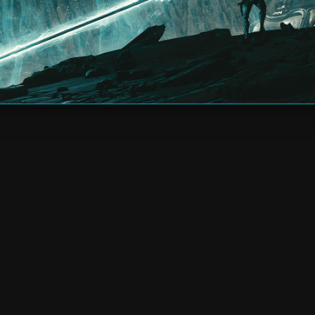
powstania Anarchów Daks.