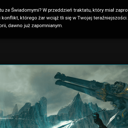
iktu ze Świadomymi? W przeddzień traktatu, który miał zapr
 konflikt, którego żar wciąż tli się w Twojej teraźniejszoś
orii, dawno już zapomnianym.
Staw czoła historycznym bitwo
ziurawa od ostrzału i przecięta okopami, przemierzaj ponown