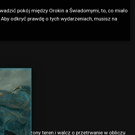
owadzić pokój między Orokin a Świadomymi, to, co miało
ci. Aby odkryć prawdę o tych wydarzeniach, musisz na
m
ie ten zniszczony teren i walcz o przetrwanie w obliczu