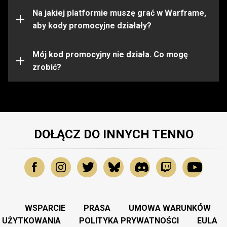
ograniczone do pewnych platform. Przed aktywacją
kodu upewnij się, że jesteś zalogowany na konto
Na jakiej platformie muszę grać w Warframe,
Warframe na właściwej platformie.
aby kody promocyjne działały?
Kod promocyjny mógł wygasnąć lub zostać już
wykorzystany. Aby uzyskać dalszą pomoc, prosimy
Mój kod promocyjny nie działa. Co mogę
skontaktować się z
zrobić?
Zespołem Wsparcia
.
DOŁĄCZ DO INNYCH TENNO
WSPARCIE
PRASA
UMOWA WARUNKÓW
UŻYTKOWANIA
POLITYKA PRYWATNOŚCI
EULA