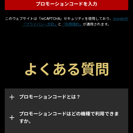
このウェブサイトは「reCAPTCHA」セキュリティを使用しており、
Googleの
「プライバシー方針」
と
「利用規約」
が適用されます。
プロモーションコードはグリフやブースター、武器な
よくある質問
どのゲーム内のアイテムを入手できる特殊コードで
このページからはWarframeアカウントの機種・プラ
す。各コードには取得可能期限があり、取得は一度限
ットフォーム問わずプロモーションコードを適用でき
りとなっています。プロモーションコードは取得した
ます。
アカウントに連携され、取得されたアカウントのイン
ベントリにのみアイテムが追加されます。
プロモーションコードとは？
なお、特定のコードは指定された機種・プラットフォ
ームでのみ取得できます。コードを入力するときに正
しい機種アカウントにログインしていることをご確認
プロモーションコードはどの機種で利用できま
ください。
すか。
プロモーションコードの期限が切れている、あるいは
既に使用されている場合があります。ご利用のプロモ