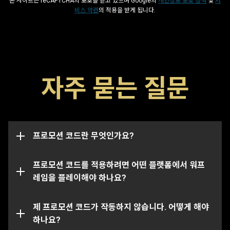
본 사이트는 reCAPTCHA의 보호를 받고 있으며 Google의
개인정보 보호 정책
및
서
비스 약관
의 적용을 받게 됩니다.
프로모션 코드는 글리프, 부스터 및 무기와 같은 게임 내 아
자주 묻는 질문
이템을 해금할 수 있는 특수 코드입니다. 코드에는 일반적
으로 해당 날짜까지 사용할 수 있는 만료일이 존재하며 만
이 프로모션 코드 페이지에서는 여러분의 워프레임 계정이
료일이 지날 시 작동하지 않습니다. 프로모션 코드는 특정
연결된 모든 플랫폼에서의 아이템을 성공적으로 수령 및
계정에 한정으로 연결될 수도 있으며, 이 경우 본래 코드가
지급할 수 있습니다.
전송된 계정에서만 작동됩니다.
프로모션 코드란 무엇인가요?
특정 코드의 경우 특정 플랫폼에서만 사용하실 수 있는 점
참조해주시기 바랍니다. 여러분이 선택한 플랫폼에 연결된
프로모션 코드를 적용하려면 어떤 플랫폼에서 워프
계정에 올바르게 로그인되어 있는지 꼭 확인해주세요.
레임을 플레이해야 하나요?
해당 프로모션 코드는 이미 사용되었거나 만료되었을 수도
있습니다. 특정 문제에 대한 추가 지원이 필요하신 경우,
제 프로모션 코드가 작동하지 않습니다. 어떻게 해야
서
포트 팀
하나요?
에 문의를 제출해주세요.