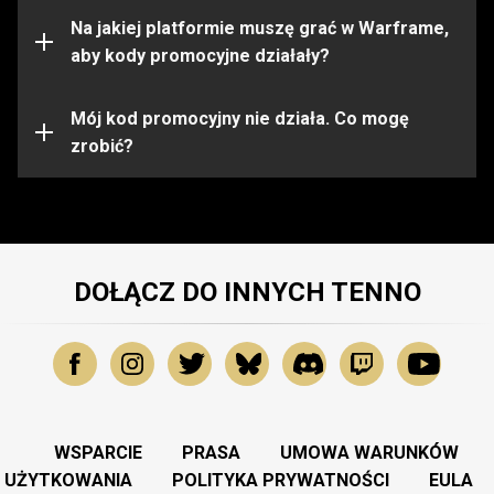
ograniczone do pewnych platform. Przed aktywacją
kodu upewnij się, że jesteś zalogowany na konto
Na jakiej platformie muszę grać w Warframe,
Warframe na właściwej platformie.
aby kody promocyjne działały?
Kod promocyjny mógł wygasnąć lub zostać już
wykorzystany. Aby uzyskać dalszą pomoc, prosimy
Mój kod promocyjny nie działa. Co mogę
skontaktować się z
zrobić?
Zespołem Wsparcia
.
DOŁĄCZ DO INNYCH TENNO
WSPARCIE
PRASA
UMOWA WARUNKÓW
UŻYTKOWANIA
POLITYKA PRYWATNOŚCI
EULA