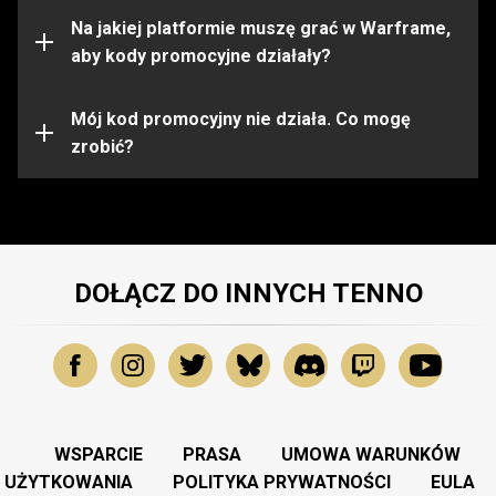
ograniczone do pewnych platform. Przed aktywacją
kodu upewnij się, że jesteś zalogowany na konto
Na jakiej platformie muszę grać w Warframe,
Warframe na właściwej platformie.
aby kody promocyjne działały?
Kod promocyjny mógł wygasnąć lub zostać już
wykorzystany. Aby uzyskać dalszą pomoc, prosimy
Mój kod promocyjny nie działa. Co mogę
skontaktować się z
zrobić?
Zespołem Wsparcia
.
DOŁĄCZ DO INNYCH TENNO
WSPARCIE
PRASA
UMOWA WARUNKÓW
UŻYTKOWANIA
POLITYKA PRYWATNOŚCI
EULA