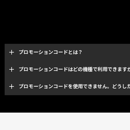
プロモーションコードはグリフやブースター、武器な
このページからはWarframeアカウントの機種・プ
ています。プロモーションコードは取得したアカウン
プロモーションコードとは？
なお、特定のコードは指定された機種・プラットフォ
い。
プロモーションコードはどの機種で利用できます
プロモーションコードの期限が切れている、あるいは
お問い合わせください。
プロモーションコードを使用できません。どうし