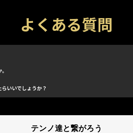
よくある質問
どのゲーム内のアイテムを入手できる特殊コードです。各コ
ラットフォーム問わずプロモーションコードを適用できます。
トに連携され、取得されたアカウントのインベントリにのみ
ームでのみ取得できます。コードを入力するときに正しい
か。
既に使用されている場合があります。ご利用のプロモーショ
たらいいでしょうか？
テンノ達と繋がろう