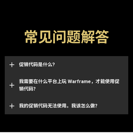
常见问题解答
促销代码是用于解锁游戏内物品，比如浮印、加成道具
以及武器的特殊代码。还请注意，代码通常都有有效期
限，一旦过期将无法使用。促销代码也可能与特定的账
这些促销代码可以成功兑换并且将物品发放到与你的
号绑定，并且仅适用于最初收到代码的账号。
促销代码是什么?
Warframe 账号所关联的任何平台。
请注意， 特定的代码只能在相对应的平台上使用。请
我需要在什么平台上玩 Warframe，才能使用促
确保你登录到与所选平台绑定的 Warframe 账号。
销代码？
你的促销代码可能已过期或已被使用。如需对具体问题
的进一步协助，请向我们的
我的促销代码无法使用。我该怎么做？
客服团队
提交请求。