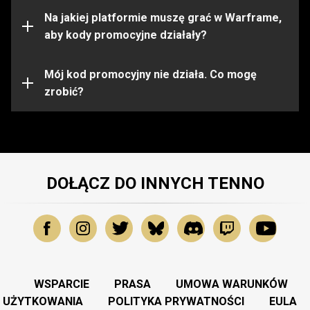
ograniczone do pewnych platform. Przed aktywacją
kodu upewnij się, że jesteś zalogowany na konto
Na jakiej platformie muszę grać w Warframe,
Warframe na właściwej platformie.
aby kody promocyjne działały?
Kod promocyjny mógł wygasnąć lub zostać już
wykorzystany. Aby uzyskać dalszą pomoc, prosimy
Mój kod promocyjny nie działa. Co mogę
skontaktować się z
zrobić?
Zespołem Wsparcia
.
DOŁĄCZ DO INNYCH TENNO
WSPARCIE
PRASA
UMOWA WARUNKÓW
UŻYTKOWANIA
POLITYKA PRYWATNOŚCI
EULA