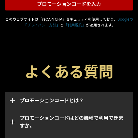
このウェブサイトは「reCAPTCHA」セキュリティを使用しており、
Googleの
「プライバシー方針」
と
「利用規約」
が適用されます。
プロモーションコードはグリフやブースター、武器な
よくある質問
どのゲーム内のアイテムを入手できる特殊コードで
このページからはWarframeアカウントの機種・プラ
す。各コードには取得可能期限があり、取得は一度限
ットフォーム問わずプロモーションコードを適用でき
りとなっています。プロモーションコードは取得した
ます。
アカウントに連携され、取得されたアカウントのイン
ベントリにのみアイテムが追加されます。
プロモーションコードとは？
なお、特定のコードは指定された機種・プラットフォ
ームでのみ取得できます。コードを入力するときに正
しい機種アカウントにログインしていることをご確認
プロモーションコードはどの機種で利用できま
ください。
すか。
プロモーションコードの期限が切れている、あるいは
既に使用されている場合があります。ご利用のプロモ