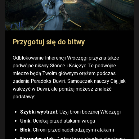
Przygotuj się do bitwy
Odblokowanie Inherencji Włóczęgi przyzna także
podwójne nikany Słońce i Księżyc. Te podwójne
miecze będą Twoim głównym orężem podczas
zadania Paradoks Duviri. Samouczek nauczy Cię, jak
walczyć w Duviri, ale poniżej możesz znaleźć
podstawy:
Szybki wystrzał:
Użyj broni bocznej Włóczęgi
Unik:
Uciekaj przed atakami wroga
Blok:
Chroni przed nadchodzącymi atakami
Normalny atak:
Zadaje bezpośrednie obrażenia