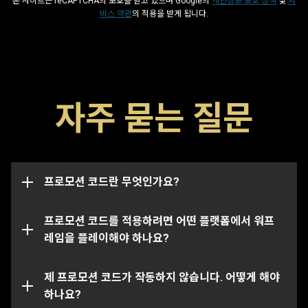
본 사이트는 reCAPTCHA의 보호를 받고 있으며 Google의
개인정보 보호 정책
및
서
비스 약관
의 적용을 받게 됩니다.
프로모션 코드는 글리프, 부스터 및 무기와 같은 게임 내 아
자주 묻는 질문
이템을 해금할 수 있는 특수 코드입니다. 코드에는 일반적
으로 해당 날짜까지 사용할 수 있는 만료일이 존재하며 만
이 프로모션 코드 페이지에서는 여러분의 워프레임 계정이
료일이 지날 시 작동하지 않습니다. 프로모션 코드는 특정
연결된 모든 플랫폼에서의 아이템을 성공적으로 수령 및
계정에 한정으로 연결될 수도 있으며, 이 경우 본래 코드가
지급할 수 있습니다.
전송된 계정에서만 작동됩니다.
프로모션 코드란 무엇인가요?
특정 코드의 경우 특정 플랫폼에서만 사용하실 수 있는 점
참조해주시기 바랍니다. 여러분이 선택한 플랫폼에 연결된
프로모션 코드를 적용하려면 어떤 플랫폼에서 워프
계정에 올바르게 로그인되어 있는지 꼭 확인해주세요.
레임을 플레이해야 하나요?
해당 프로모션 코드는 이미 사용되었거나 만료되었을 수도
있습니다. 특정 문제에 대한 추가 지원이 필요하신 경우,
제 프로모션 코드가 작동하지 않습니다. 어떻게 해야
서
포트 팀
하나요?
에 문의를 제출해주세요.