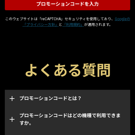
このウェブサイトは「reCAPTCHA」セキュリティを使用しており、
Googleの
「プライバシー方針」
と
「利用規約」
が適用されます。
プロモーションコードはグリフやブースター、武器な
よくある質問
どのゲーム内のアイテムを入手できる特殊コードで
このページからはWarframeアカウントの機種・プラ
す。各コードには取得可能期限があり、取得は一度限
ットフォーム問わずプロモーションコードを適用でき
りとなっています。プロモーションコードは取得した
ます。
アカウントに連携され、取得されたアカウントのイン
ベントリにのみアイテムが追加されます。
プロモーションコードとは？
なお、特定のコードは指定された機種・プラットフォ
ームでのみ取得できます。コードを入力するときに正
しい機種アカウントにログインしていることをご確認
プロモーションコードはどの機種で利用できま
ください。
すか。
プロモーションコードの期限が切れている、あるいは
既に使用されている場合があります。ご利用のプロモ