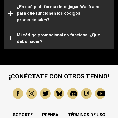
Por favor ten en cuenta que ciertos códigos solo
funcionarán en determinadas plataformas. Asegúrate
¿En qué plataforma debo jugar Warframe
de iniciar sesión en tu cuenta de Warframe que esta
para que funcionen los códigos
vinculada a la plataforma de tu elección.
promocionales?
Es posible que tu código promocional haya expirado o
ya haya sido usado. Para obtener más ayuda sobre
problemas específicos, envía una solicitud a nuestro
Mi código promocional no funciona. ¿Qué
equipo de atención al cliente
debo hacer?
.
¡CONÉCTATE CON OTROS TENNO!
SOPORTE
PRENSA
TÉRMINOS DE USO