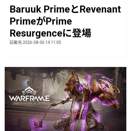
Baruuk PrimeとRevenant
PrimeがPrime
Resurgenceに登場
記載先 2026-08-06 14:11:00