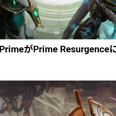
t PrimeがPrime Resurgen