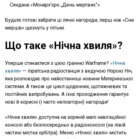
Сяндана «Монарх’єро „День мертвих”»
Будьте готові забрати ці лячні нагороди, перш ніж «Сни
мерців» щезнуть у пітьмі.
Що таке «Нічна хвиля»?
Уперше стикаєтеся з цією гранню Warframe?
«Нічна
хвиля»
— піратська радіостанція з ведучою Норою Ніч,
яка розповідає про найостанніші новини Материнської
системи. А також це цикл щоденних, щотижневих та
постійних випробувань. А їхнє проходження гарантує
нові й корисні (і часто неповторні) нагороди!
«Нічна хвиля» доступна на зоряній мапі навігаційної
консолі або безпосередньо в радіоконсолі (на лівій
частині містка орбітра). Меню «Нічної хвилі» містить