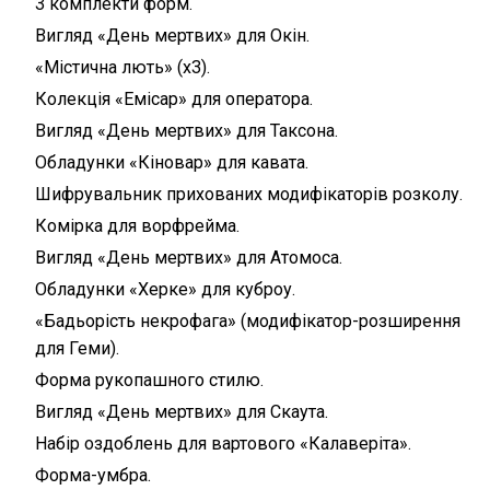
3 комплекти форм.
Вигляд «День мертвих» для Окін.
«Містична лють» (x3).
Колекція «Емісар» для оператора.
Вигляд «День мертвих» для Таксона.
Обладунки «Кіновар» для кавата.
Шифрувальник прихованих модифікаторів розколу.
Комірка для ворфрейма.
Вигляд «День мертвих» для Атомоса.
Обладунки «Херке» для куброу.
«Бадьорість некрофага» (модифікатор-розширення
для Геми).
Форма рукопашного стилю.
Вигляд «День мертвих» для Скаута.
Набір оздоблень для вартового «Калаверіта».
Форма-умбра.