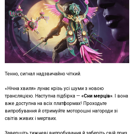
Тенно, сигнал надзвичайно чіткий.
«Нічна хвиля» лунає крізь усі шуми з новою
трансляцією. Наступна підбірка —
«Сни мерців»
. І вона
вже доступна на всіх платформах! Проходьте
випробування й отримуйте моторошні нагороди зі
світів живих і мертвих.
Завершіть тижневі випробування й заберіть свій приз