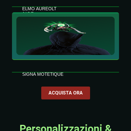
ELMO AUREOLT
JADE
Afferma la natura sacra di Jade
SIGNA MOTETIQUE
Proprio come la musica arricchisce
l'atmosfera, la Signa Motetique valorizza il tuo
ACQUISTA ORA
aspetto.
Personalizzazioni &