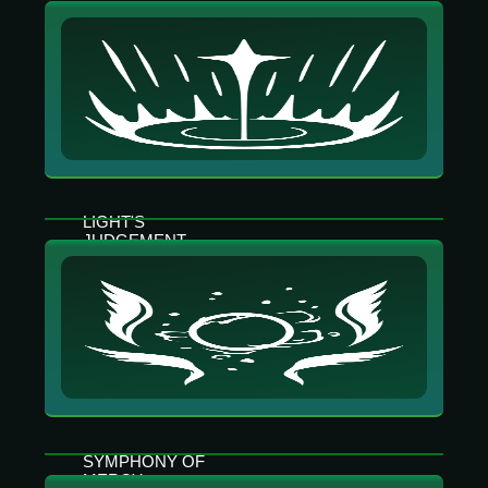
LIGHT'S
JUDGEMENT
Crea un pozzo di luce che cura gli alleati e
colpisce i nemici. Coloro che entreranno nel
pozzo saranno circondati dai Giudizi.
SYMPHONY OF
MERCY