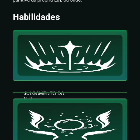
Habilidades
JULGAMENTO DA
LUZ
Criará um poço de luz que curará aliados e
causará dano aos inimigos. Aqueles que
entrarem no poço serão cercados por
Julgamentos.