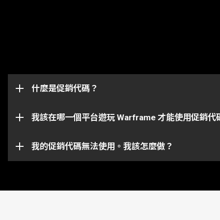
促銷代碼是解鎖遊戲內物品（如浮印，加成或武器）的
代碼最初發送到的帳戶上。
什麼是促銷代碼？
此促銷代碼頁面將成功兌換並發送物品到與你 Warfra
請注意某些代碼僅適用於某些平台上。請確保你登入到跟你所
我該在哪一個平台遊玩 Warframe 才能使用促銷代
你的促銷代碼有可能已經過期或是被兌換過了。如需在
我的促銷代碼無法使用。我該怎麼做？