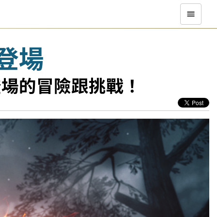
日登場
式登場的冒險跟挑戰！