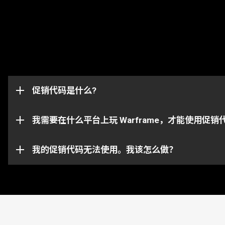
促销代码是用于解锁游戏内物品，比如浮印、加成道具
定，并且仅适用于最初收到代码的账号。
促销代码是什么?
这些促销代码可以成功兑换并且将物品发放到与你的 War
请注意， 特定的代码只能在相对应的平台上使用。请确保你
我需要在什么平台上玩 Warframe，才能使用促销
你的促销代码可能已过期或已被使用。如需对具体问题
我的促销代码无法使用。我该怎么做？