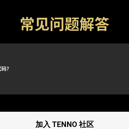
常见问题解答
以及武器的特殊代码。还请注意，代码通常都有有效期限，
frame 账号所关联的任何平台。
登录到与所选平台绑定的 Warframe 账号。
代码？
的进一步协助，请向我们的
客服团队
提交请求。
加入 TENNO 社区