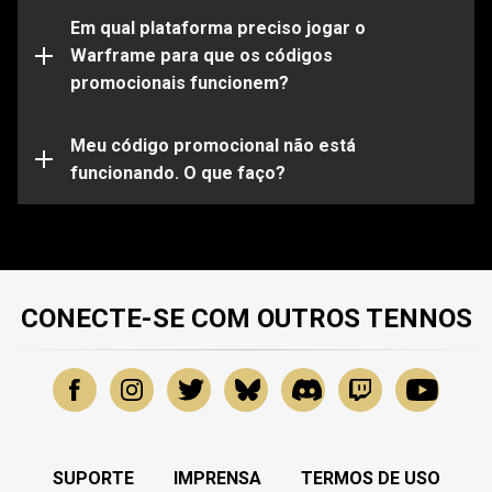
Observe que certos códigos funcionarão apenas em
determinadas plataformas. Certifique-se de entrar em
Em qual plataforma preciso jogar o
sua conta do Warframe vinculada à plataforma de sua
Warframe para que os códigos
escolha.
promocionais funcionem?
Seu código promocional pode já estar expirado ou já
ter sido utilizado. Para obter mais assistência sobre
problemas específicos, envie uma solicitação para
Meu código promocional não está
nossa
funcionando. O que faço?
Equipe de Suporte
.
CONECTE-SE COM OUTROS TENNOS
SUPORTE
IMPRENSA
TERMOS DE USO