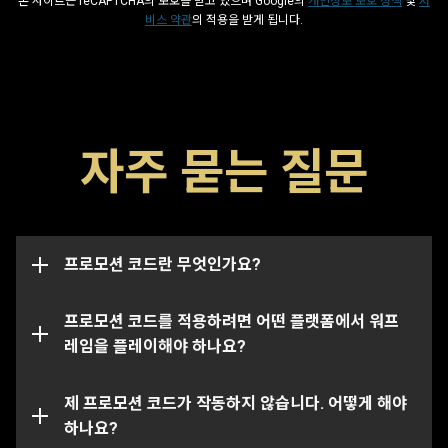
본 사이트는 reCAPTCHA의 보호를 받고 있으며 Google의
개인정보 보호 정책
및
서
비스 약관
의 적용을 받게 됩니다.
프로모션 코드는 글리프, 부스터 및 무기와 같은 게임 내 아
자주 묻는 질문
이템을 해금할 수 있는 특수 코드입니다. 코드에는 일반적
으로 해당 날짜까지 사용할 수 있는 만료일이 존재하며 만
이 프로모션 코드 페이지에서는 여러분의 워프레임 계정이
료일이 지날 시 작동하지 않습니다. 프로모션 코드는 특정
연결된 모든 플랫폼에서의 아이템을 성공적으로 수령 및
계정에 한정으로 연결될 수도 있으며, 이 경우 본래 코드가
지급할 수 있습니다.
전송된 계정에서만 작동됩니다.
프로모션 코드란 무엇인가요?
특정 코드의 경우 특정 플랫폼에서만 사용하실 수 있는 점
참조해주시기 바랍니다. 여러분이 선택한 플랫폼에 연결된
프로모션 코드를 적용하려면 어떤 플랫폼에서 워프
계정에 올바르게 로그인되어 있는지 꼭 확인해주세요.
레임을 플레이해야 하나요?
해당 프로모션 코드는 이미 사용되었거나 만료되었을 수도
있습니다. 특정 문제에 대한 추가 지원이 필요하신 경우,
제 프로모션 코드가 작동하지 않습니다. 어떻게 해야
서
포트 팀
하나요?
에 문의를 제출해주세요.