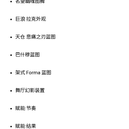
名望幽魂图腾
巨浪 拉克外观
天仓 悲痛之刃蓝图
巴什穆蓝图
架式 Forma 蓝图
舞厅幻影装置
赋能·节奏
赋能·结果