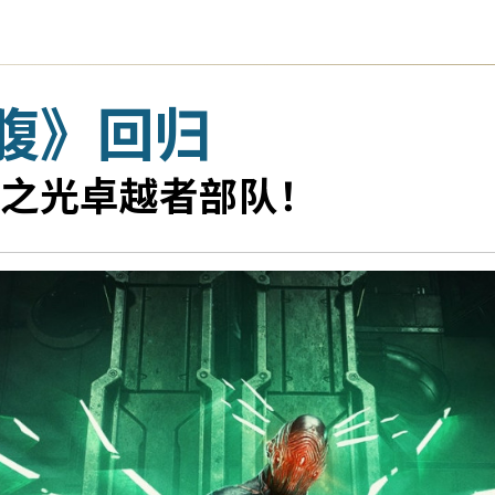
腹》回归
之光卓越者部队！